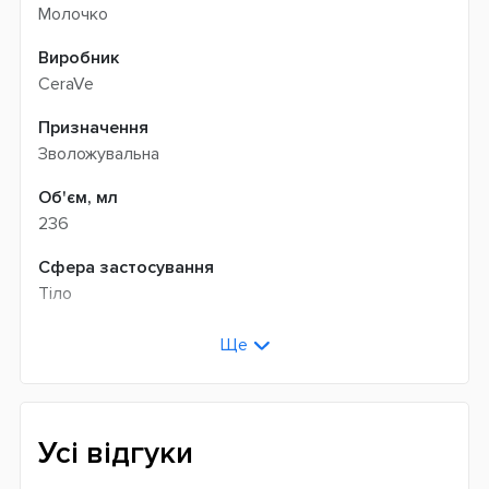
Молочко
Виробник
CeraVe
Призначення
Зволожувальна
Об'єм, мл
236
Сфера застосування
Тіло
Тип шкіри
Ще
Суха
Чутлива
Країна виробник
Усі відгуки
Франція