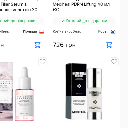
 Filler Serum з
Mediheal PDRN Lifting 40 мл
овою кислотою 30
ЄС
овий до відправки
Готовий до відправки
обник:
Польща
Країна-виробник:
Корея
рн
726 грн