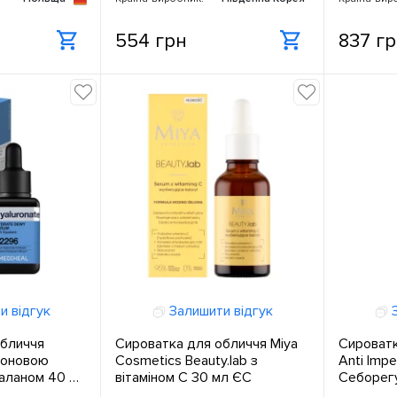
554 грн
837 г
и відгук
Залишити відгук
З
обличчя
Сироватка для обличчя Miya
Сироватк
уроновою
Cosmetics Beauty.lab з
Anti Impe
валаном 40 мл
вітаміном С 30 мл ЄС
Себорег