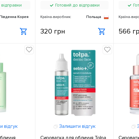
 відправки
Готовий до відправки
Гот
Південна Корея
Країна-виробник:
Польща
Країна-вир
320 грн
566 г
и відгук
Залишити відгук
З
обличчя
Сироватка для обличчя Tolpa
Сироватк