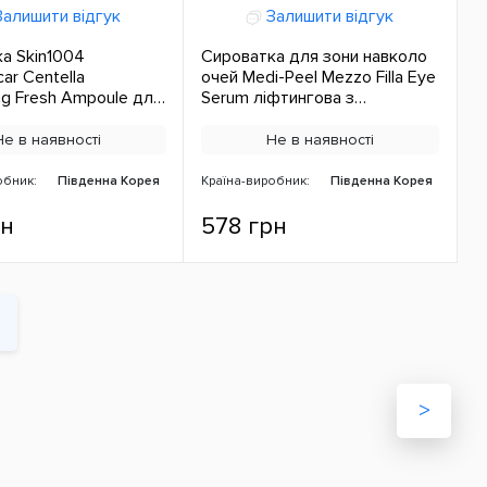
алишити відгук
Залишити відгук
а Skin1004
Сироватка для зони навколо
ar Centella
очей Medi-Peel Mezzo Filla Eye
ng Fresh Ampoule для
Serum ліфтингова з
а комбінованої шкіри
пептидами 30 мл ЄС
С
Не в наявності
Не в наявності
обник:
Південна Корея
Країна-виробник:
Південна Корея
рн
578 грн
>