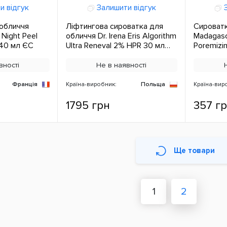
и відгук
Залишити відгук
З
 обличчя
Ліфтингова сироватка для
Сироватк
Night Peel
обличчя Dr. Irena Eris Algorithm
Madagasc
40 мл ЄС
Ultra Reneval 2% HPR 30 мл
Poremizi
ЄС
жирної т
30 мл Є
вності
Не в наявності
Франція
Країна-виробник:
Польща
Країна-вир
1795 грн
357 г
Ще товари
1
2