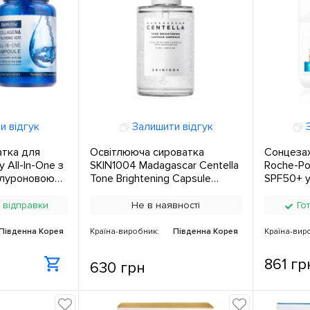
и відгук
Залишити відгук
З
атка для
Освітлююча сироватка
Сонцезах
 All-In-One з
SKIN1004 Madagascar Centella
Roche-Po
алуроновою
Tone Brightening Capsule
SPF50+ у
л ЄС
Ampoule 50 мл ЄС
мл ЄС
 відправки
Не в наявності
Гот
Південна Корея
Країна-виробник:
Південна Корея
Країна-вир
861 гр
630 грн