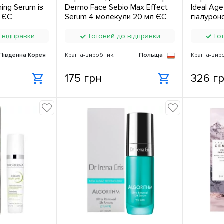
ing Serum із
Dermo Face Sebio Max Effect
Ideal Age
 ЄС
Serum 4 молекули 20 мл ЄС
гіалурон
мл ЄС
 відправки
Готовий до відправки
Гот
Південна Корея
Країна-виробник:
Польща
Країна-вир
175 грн
326 г