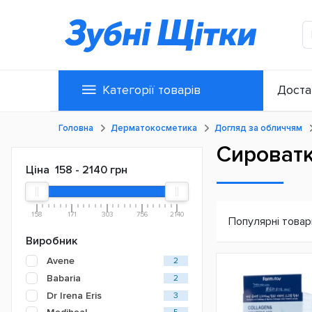
Категорії товарів
Доста
Головна
Дерматокосметика
Догляд за обличчям
Сироватк
Ціна
158
-
2140
грн
158
171
303
756
2140
Популярні товар
Виробник
Avene
2
Babaria
2
Dr Irena Eris
3