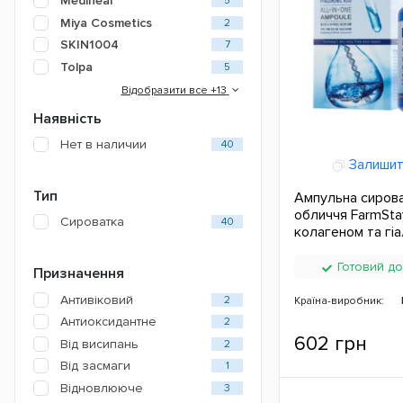
Mediheal
5
Miya Cosmetics
2
SKIN1004
7
Tolpa
5
Відобразити все +13
Наявність
Нет в наличии
40
Залишит
Тип
Ампульна сиров
обличчя FarmStay
Сироватка
40
колагеном та гі
кислотою 250 м
Готовий до
Призначення
Антивіковий
2
Країна-виробник:
Антиоксидантне
2
602 грн
Від висипань
2
Від засмаги
1
Відновлююче
3