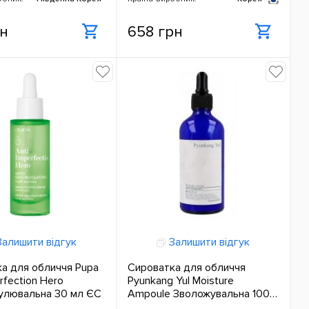
рн
658 грн
алишити відгук
Залишити відгук
а для обличчя Pupa
Сироватка для обличчя
rfection Hero
Pyunkang Yul Moisture
улювальна 30 мл ЄС
Ampoule Зволожувальна 100
мл ЄС