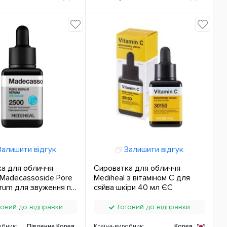
алишити відгук
Залишити відгук
а для обличчя
Сироватка для обличчя
 Madecassoside Pore
Mediheal з вітаміном С для
erum для звуження пір
сяйва шкіри 40 мл ЄС
асозидом 40 мл ЄС
овий до відправки
Готовий до відправки
обник:
Південна Корея
Країна-виробник:
Корея