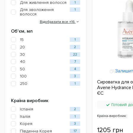
Для живлення волосся
1
Для зволоження
1
волосся
Відобразити все +16
Об'єм, мл
15
1
20
2
30
22
40
7
50
4
Залишит
100
3
Сироватка для 
250
1
Avene Hydrance 
ЄС
Країна виробник
Готовий до
Іспанія
2
Країна-виробник:
Італія
1
Корея
3
1205 грн
Південна Корея
17