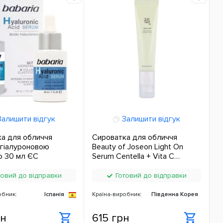
алишити відгук
Залишити відгук
а для обличчя
Сироватка для обличчя
з гіалуроновою
Beauty of Joseon Light On
ю 30 мл ЄС
Serum Centella + Vita C
Освітлююча 30 мл ЄС
овий до відправки
Готовий до відправки
обник:
Іспанія
Країна-виробник:
Південна Корея
рн
615 грн