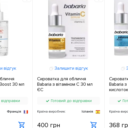
и відгук
Залишити відгук
З
обличчя
Сироватка для обличчя
Сироватк
Boost 30 мл
Babaria з вітаміном С 30 мл
Babaria 
ЄС
кислото
 відправки
Готовий до відправки
Гот
Франція
Країна-виробник:
Іспанія
Країна-вир
400 грн
368 г