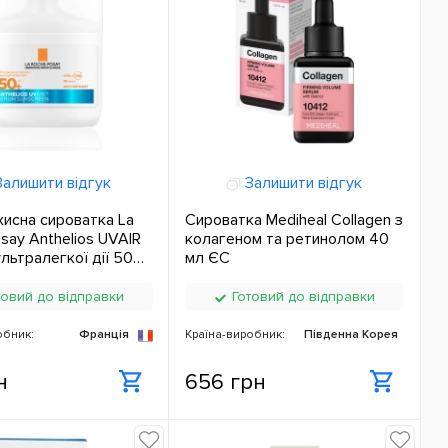
алишити відгук
Залишити відгук
исна сироватка La
Сироватка Mediheal Collagen з
say Anthelios UVAIR
колагеном та ретинолом 40
льтралегкої дії 50
мл ЄС
овий до відправки
Готовий до відправки
обник:
Франція
Країна-виробник:
Південна Корея
н
656 грн