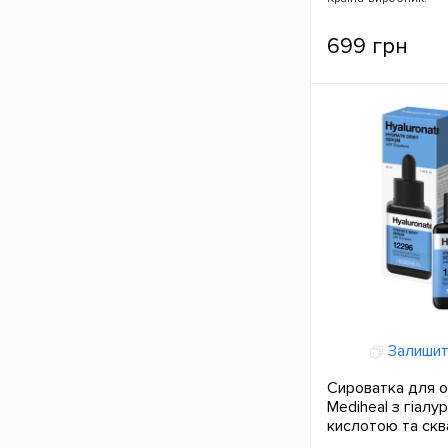
699 грн
Залишит
Сироватка для 
Mediheal з гіал
кислотою та ск
ЄС