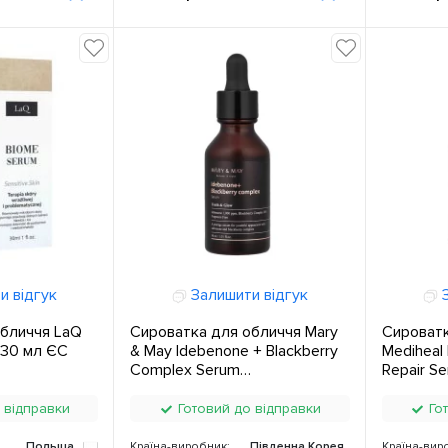
и відгук
Залишити відгук
З
обличчя LaQ
Сироватка для обличчя Mary
Сироватк
 30 мл ЄС
& May Idebenone + Blackberry
Mediheal
Complex Serum
Repair S
Розгладжуюча 30 мл ЄС
з мадек
 відправки
Готовий до відправки
Гот
Польща
Країна-виробник:
Південна Корея
Країна-вир