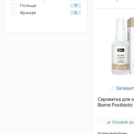
Польща
11
Франція
6
Залишит
Сироватка для 
Biome Postbiotic
Готовий до
Країна-виробник: