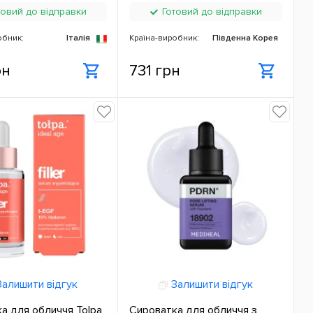
овий до відправки
Готовий до відправки
обник:
Італія
Країна-виробник:
Південна Корея
рн
731 грн
алишити відгук
Залишити відгук
а для обличчя Tolpa
Сироватка для обличчя з