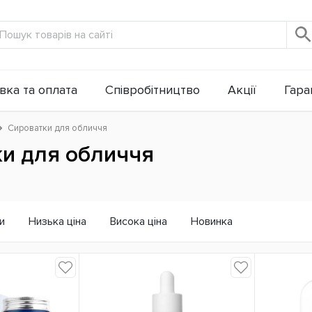
вка та оплата
Співробітництво
Акції
Гаран
Сироватки для обличчя
и для обличчя
и
Низька ціна
Висока ціна
Новинка