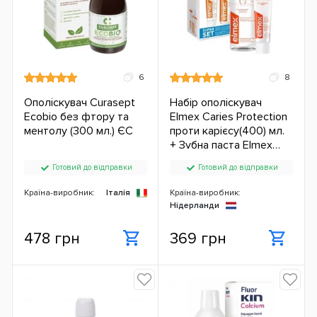
6
8
Ополіскувач Curasept
Набір ополіскувач
Ecobio без фтору та
Elmex Caries Protection
ментолу (300 мл.) ЄС
проти карієсу(400) мл.
+ Зубна паста Elmex
Caries Protection (75
Готовий до відправки
Готовий до відправки
мл.) ЄС
Країна-виробник:
Італія
Країна-виробник:
Нідерланди
478 грн
369 грн