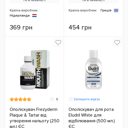
Не в наявності
Не в наявності
Країна-виробник:
Країна-виробник:
Греція
Нідерланди
369 грн
454 грн
6
Залишити відгук
Ополіскувач Frezyderm
Ополіскувач для рота
Plaque & Tartar від
Eludril White для
утворення нальоту (250
відбілювання (500 мл.)
мл.) ЄС
ЄС