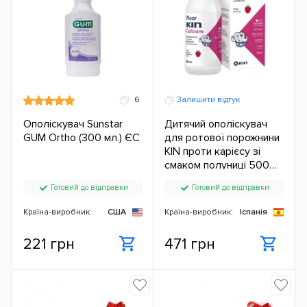
6
Залишити відгук
Ополіскувач Sunstar
Дитячий ополіскувач
GUM Ortho (300 мл.) ЄС
для ротової порожнини
KIN проти карієсу зі
смаком полуниці 500
мл ЄС
Готовий до відправки
Готовий до відправки
Країна-виробник:
США
Країна-виробник:
Іспанія
221 грн
471 грн