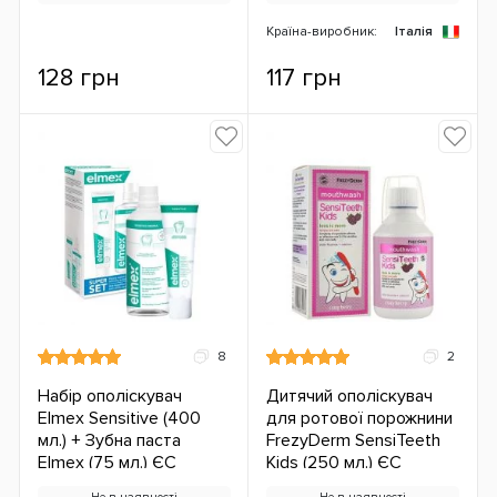
Країна-виробник:
Італія
128 грн
117 грн
8
2
Набір ополіскувач
Дитячий ополіскувач
Elmex Sensitive (400
для ротової порожнини
мл.) + Зубна паста
FrezyDerm SensiTeeth
Elmex (75 мл.) ЄС
Kids (250 мл.) ЄС