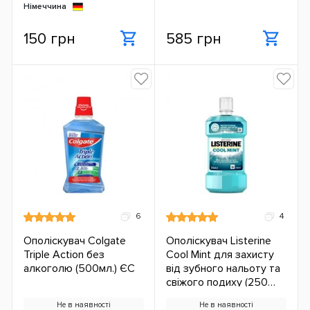
Німеччина
150 грн
585 грн
6
4
Ополіскувач Colgate
Ополіскувач Listerine
Triple Action без
Cool Mint для захисту
алкоголю (500мл.) ЄС
від зубного нальоту та
свіжого подиху (250
мл.) ЄС
Не в наявності
Не в наявності