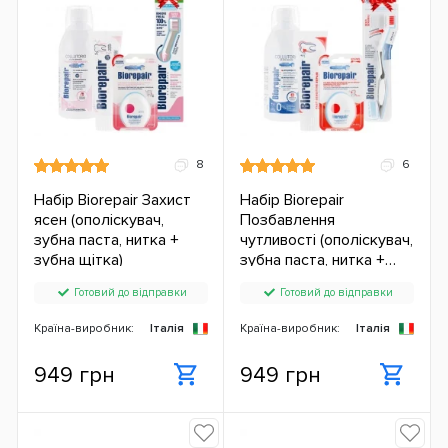
8
6
Набір Biorepair Захист
Набір Biorepair
ясен (ополіскувач,
Позбавлення
зубна паста, нитка +
чутливості (ополіскувач,
зубна щітка)
зубна паста, нитка +
зубна щітка)
Готовий до відправки
Готовий до відправки
Країна-виробник:
Італія
Країна-виробник:
Італія
949 грн
949 грн