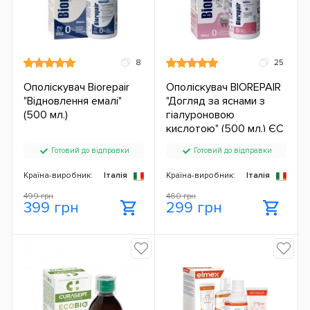
8
25
Ополіскувач Biorepair
Ополіскувач BIOREPAIR
"Відновлення емалі"
"Догляд за яснами з
(500 мл.)
гіалуроновою
кислотою" (500 мл.) ЄС
Готовий до відправки
Готовий до відправки
Країна-виробник:
Італія
Країна-виробник:
Італія
499 грн
460 грн
399 грн
299 грн