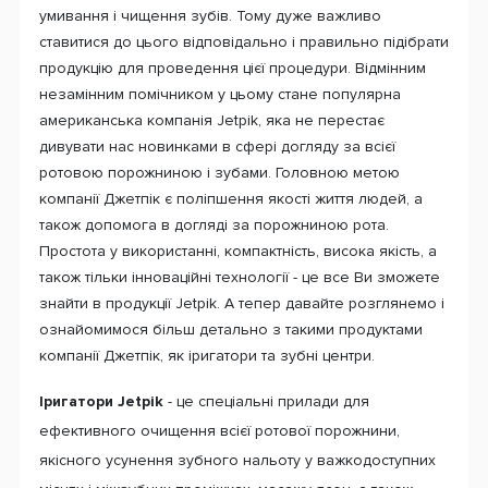
умивання і чищення зубів. Тому дуже важливо
ставитися до цього відповідально і правильно підібрати
продукцію для проведення цієї процедури. Відмінним
незамінним помічником у цьому стане популярна
американська компанія Jetpik, яка не перестає
дивувати нас новинками в сфері догляду за всієї
ротовою порожниною і зубами. Головною метою
компанії Джетпік є поліпшення якості життя людей, а
також допомога в догляді за порожниною рота.
Простота у використанні, компактність, висока якість, а
також тільки інноваційні технології - це все Ви зможете
знайти в продукції Jetpik. А тепер давайте розглянемо і
ознайомимося більш детально з такими продуктами
компанії Джетпік, як іригатори та зубні центри.
Іригатори Jetpik
- це спеціальні прилади для
ефективного очищення всієї ротової порожнини,
якісного усунення зубного нальоту у важкодоступних