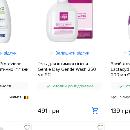
и відгук
Залишити відгук
З
Protezione
Гель для інтимної гігієни
Засіб для
нтимної гігієни
Gentle Day Gentle Wash 250
Lactacyd 
мл ЄС
200 мл 
вності
Готовий до відправки
Гот
Бельгія
Країна-вир
491 грн
139 гр