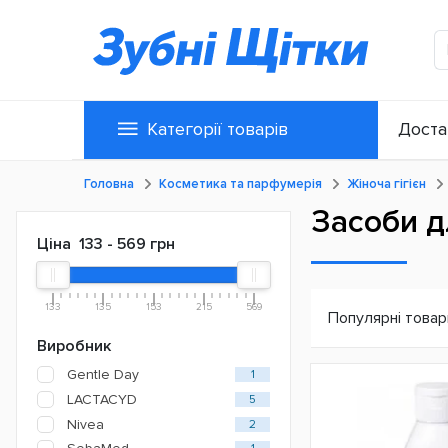
Категорії товарів
Доста
Головна
Косметика та парфумерія
Жіноча гігієн
Засоби дл
Ціна
133
-
569
грн
133
135
153
215
569
Популярні товар
Виробник
Gentle Day
1
LACTACYD
5
Nivea
2