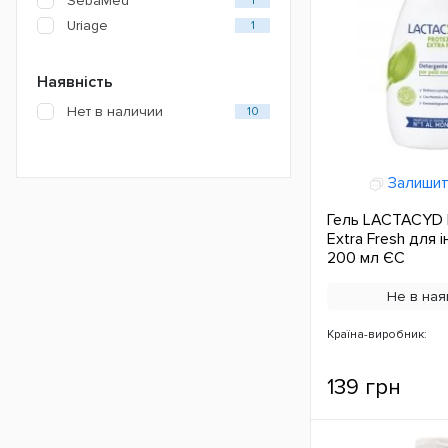
SebaMed
1
Uriage
1
Наявність
Нет в наличии
10
Залишит
Гель LACTACYD 
Extra Fresh для і
200 мл ЄС
Не в ная
Країна-виробник:
139 грн