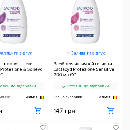
алишити відгук
Залишити відгук
 інтимної гігієни
Засіб для интимной гигиены
Protezione & Sollievo
Lactacyd Protezione Sensitive
ЄС
200 мл ЄС
овий до відправки
Готовий до відправки
обник:
Бельгія
Країна-виробник:
Бельгія
н
147 грн