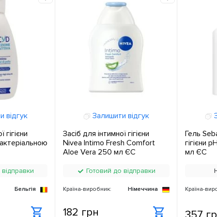
и відгук
Залишити відгук
З
ї гігієни
Засіб для інтимної гігієни
Гель Seb
бактеріальною
Nivea Intimo Fresh Comfort
гігієни p
Aloe Vera 250 мл ЄС
мл ЄС
 відправки
Готовий до відправки
Бельгія
Країна-виробник:
Німеччина
Країна-вир
182 грн
357 г