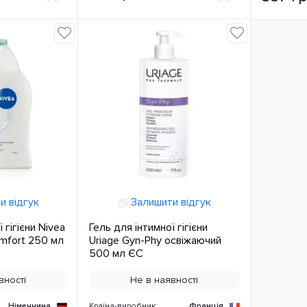
и відгук
Залишити відгук
 гігієни Nivea
Гель для інтимної гігієни
omfort 250 мл
Uriage Gyn-Phy освіжаючий
500 мл ЄС
вності
Не в наявності
Німеччина
Країна-виробник:
Франція