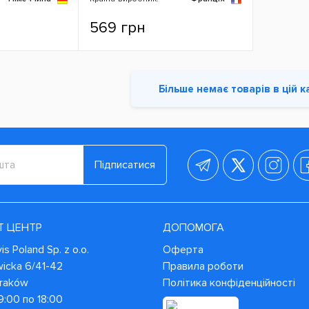
569 грн
Більше немає товарів в цій к
Підписатися
Т ЦЕНТР
ДОПОМОГА
s Poland Sp. z o.o.
Оферта
wicka 6/41-42
Правила роботи
Kraków
Політика конфіденційності
9:00 по 18:00