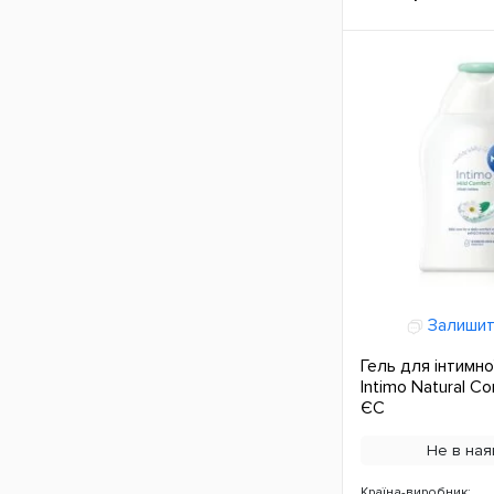
Залишит
Гель для інтимної
Intimo Natural C
ЄС
Не в ная
Країна-виробник: