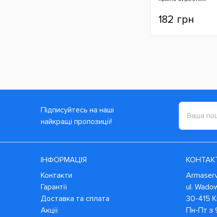
182 грн
Підписуйтесь на наші
найкращі пропозиції!
ІНФОРМАЦІЯ
КОНТАК
Контакти
Armaservi
Гарантії
ul. Wado
Доставка та сплата
30-415 
Акції
Пн-Пт з 