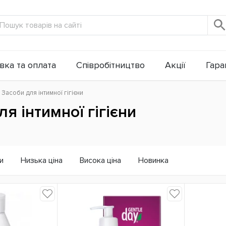
вка та оплата
Співробітництво
Акції
Гаран
Засоби для інтимної гігієни
я інтимної гігієни
и
Низька ціна
Висока ціна
Новинка