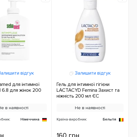
алишити відгук
Залишити відгук
amed для інтимної
Гель для інтимної гігієни
H 6.8 для жінок 200
LACTACYD Femina Захист та
ніжність 200 мл ЄС
Не в наявності
Не в наявності
обник:
Німеччина
Країна-виробник:
Бельгія
рн
160 грн