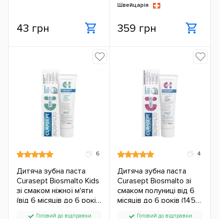
Швейцарія
43 грн
359 грн
6
4
Дитяча зубна паста
Дитяча зубна паста
Curasept Biosmalto Kids
Curasept Biosmalto зі
зі смаком ніжної м'яти
смаком полуниці від 6
(від 6 місяців до 6 років)
місяців до 6 років (1450
(50 мл.) ЄС
ppm) (50 мл.) ЄС
Готовий до відправки
Готовий до відправки