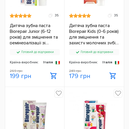
35
35
Дитяча зубна паста
Дитяча зубна паста
Biorepair Junior (6-12
Biorepair Kids (0-6 років)
років) для зміцнення та
для зміцнення та
ремінералізації зі
захисту молочних зубів
смаком м'яти (без
зі смаком персика (без
Готовий до відправки
Готовий до відправки
фтору) (75 мл.)
фтору) (50 мл.)
Країна-виробник:
Італія
Країна-виробник:
Італія
269 грн
249 грн
199 грн
179 грн