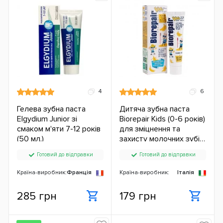
4
6
Гелева зубна паста
Дитяча зубна паста
Elgydium Junior зі
Biorepair Kids (0-6 років)
смаком м'яти 7-12 років
для зміцнення та
(50 мл.)
захисту молочних зубів
зі смаком банана (без
Готовий до відправки
Готовий до відправки
фтору) (50 мл.)
Країна-виробник:
Франція
Країна-виробник:
Італія
285 грн
179 грн