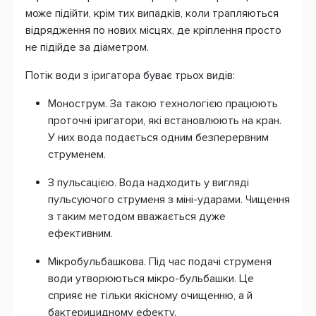
може підійти, крім тих випадків, коли трапляються
відрядження по нових місцях, де кріплення просто
не підійде за діаметром.
Потік води з іригатора буває трьох видів:
Монострум. За такою технологією працюють
проточні іригатори, які встановлюють на кран.
У них вода подається одним безперервним
струменем.
З пульсацією. Вода надходить у вигляді
пульсуючого струменя з міні-ударами. Чищення
з таким методом вважається дуже
ефективним.
Мікробульбашкова. Під час подачі струменя
води утворюються мікро-бульбашки. Це
сприяє не тільки якісному очищенню, а й
бактерицидному ефекту.