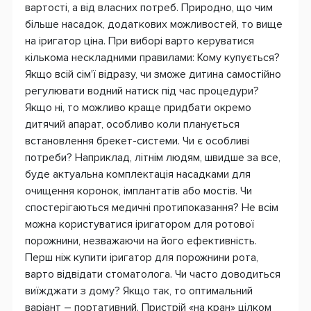
вартості, а від власних потреб. Природно, що чим
більше насадок, додаткових можливостей, то вище
на іригатор ціна. При виборі варто керуватися
кількома нескладними правилами: Кому купується?
Якщо всій сім'ї відразу, чи зможе дитина самостійно
регулювати водний натиск під час процедури?
Якщо ні, то можливо краще придбати окремо
дитячий апарат, особливо коли планується
встановлення брекет-системи. Чи є особливі
потреби? Наприклад, літнім людям, швидше за все,
буде актуальна комплектація насадками для
очищення коронок, імплантатів або мостів. Чи
спостерігаються медичні протипоказання? Не всім
можна користуватися іригатором для ротової
порожнини, незважаючи на його ефективність.
Перш ніж купити іригатор для порожнини рота,
варто відвідати стоматолога. Чи часто доводиться
виїжджати з дому? Якщо так, то оптимальний
варіант – портативний. Пристрій «на кран» цілком