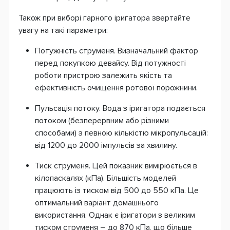
Також при виборі гарного іригатора звертайте
увагу на такі параметри:
Потужність струменя. Визначальний фактор
перед покупкою девайсу. Від потужності
роботи пристрою залежить якість та
ефективність очищення ротової порожнини.
Пульсація потоку. Вода з іригатора подається
потоком (безперервним або різними
способами) з певною кількістю мікропульсацій:
від 1200 до 2000 імпульсів за хвилину.
Тиск струменя. Цей показник вимірюється в
кілопаскалях (кПа). Більшість моделей
працюють із тиском від 500 до 550 кПа. Це
оптимальний варіант домашнього
використання. Однак є іригатори з великим
тиском струменя – до 870 кПа, що більше