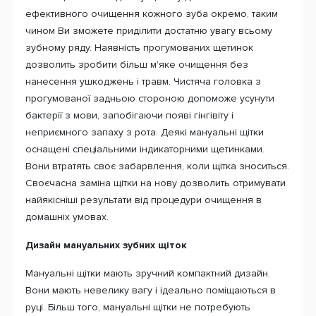
ефективного очищення кожного зуба окремо, таким
чином Ви зможете приділити достатню увагу всьому
зубному ряду. Наявність прогумованих щетинок
дозволить зробити більш м'яке очищення без
нанесення ушкоджень і травм. Чистяча головка з
прогумованої задньою стороною допоможе усунути
бактерії з мови, запобігаючи появі гінгівіту і
неприємного запаху з рота. Деякі мануальні щітки
оснащені спеціальними індикаторними щетинками.
Вони втратять своє забарвлення, коли щітка зноситься.
Своєчасна заміна щітки на нову дозволить отримувати
найякісніші результати від процедури очищення в
домашніх умовах.
Дизайн мануальних зубних щіток
Мануальні щітки мають зручний компактний дизайн.
Вони мають невелику вагу і ідеально поміщаються в
руці. Більш того, мануальні щітки не потребують