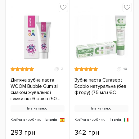
2
10
Дитяча зубна паста
Зубна паста Curasept
WOOM Bubble Gum зі
Ecobio натуральна (без
смаком жувальної
фтору) (75 мл.) ЄС
гумки від 6 років (50
мл.) ЄС
Не в наявності
Не в наявності
Країна-виробник:
Іспанія
Країна-виробник:
Італія
293 грн
342 грн