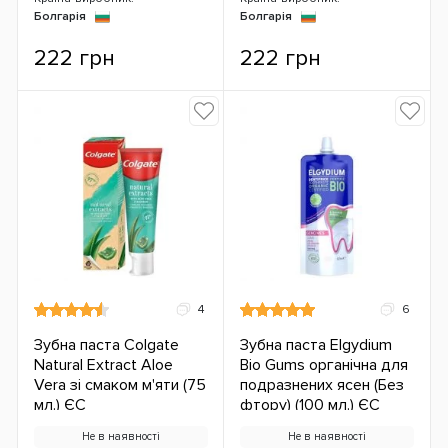
Болгарія
Болгарія
222 грн
222 грн
4
6
Зубна паста Colgate
Зубна паста Elgydium
Natural Extract Aloe
Bio Gums органічна для
Vera зі смаком м'яти (75
подразнених ясен (Без
мл.) ЄС
фтору) (100 мл.) ЄС
Не в наявності
Не в наявності