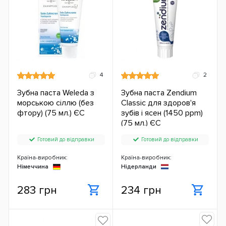
4
2
Зубна паста Weleda з
Зубна паста Zendium
морською сіллю (без
Classic для здоров'я
фтору) (75 мл.) ЄС
зубів і ясен (1450 ppm)
(75 мл.) ЄС
Готовий до відправки
Готовий до відправки
Країна-виробник:
Країна-виробник:
Німеччина
Нідерланди
283 грн
234 грн