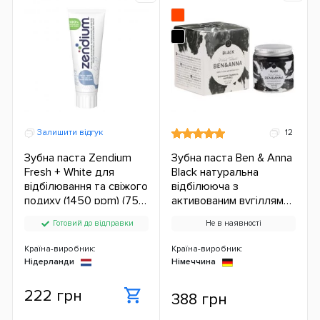
Залишити відгук
12
Зубна паста Zendium
Зубна паста Ben & Anna
Fresh + White для
Black натуральна
відбілювання та свіжого
відбілююча з
подиху (1450 ppm) (75
активованим вугіллям
мл.)
(без фтору) (100 мл.) ЄС
Готовий до відправки
Не в наявності
Країна-виробник:
Країна-виробник:
Нідерланди
Німеччина
222 грн
388 грн