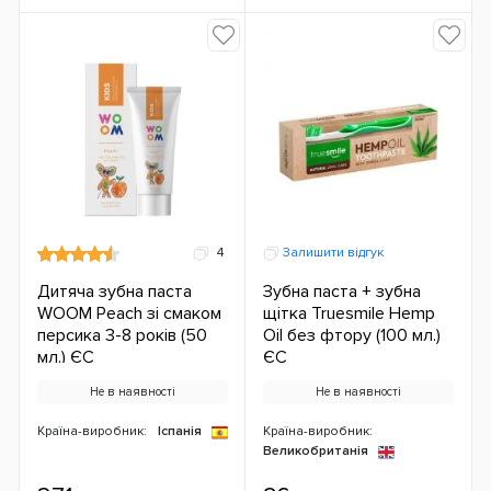
4
Залишити відгук
Дитяча зубна паста
Зубна паста + зубна
WOOM Peach зі смаком
щітка Truesmile Hemp
персика 3-8 років (50
Oil без фтору (100 мл.)
мл.) ЄС
ЄС
Не в наявності
Не в наявності
Країна-виробник:
Іспанія
Країна-виробник:
Великобританія