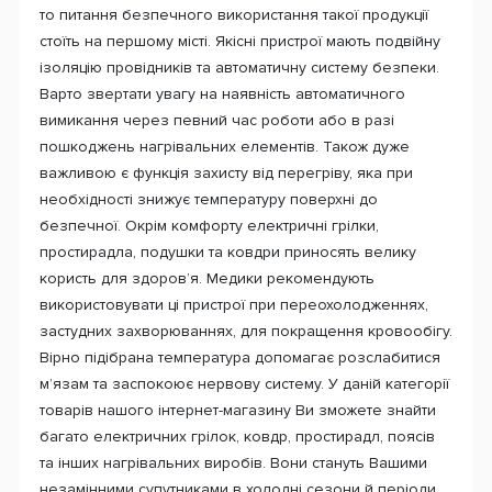
то питання безпечного використання такої продукції
стоїть на першому місті. Якісні пристрої мають подвійну
ізоляцію провідників та автоматичну систему безпеки.
Варто звертати увагу на наявність автоматичного
вимикання через певний час роботи або в разі
пошкоджень нагрівальних елементів. Також дуже
важливою є функція захисту від перегріву, яка при
необхідності знижує температуру поверхні до
безпечної. Окрім комфорту електричні грілки,
простирадла, подушки та ковдри приносять велику
користь для здоров’я. Медики рекомендують
використовувати ці пристрої при переохолодженнях,
застудних захворюваннях, для покращення кровообігу.
Вірно підібрана температура допомагає розслабитися
м’язам та заспокоює нервову систему. У даній категорії
товарів нашого інтернет-магазину Ви зможете знайти
багато електричних грілок, ковдр, простирадл, поясів
та інших нагрівальних виробів. Вони стануть Вашими
незамінними супутниками в холодні сезони й періоди