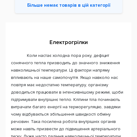
Більше немає товарів в цій категорії
Електрогрілки
Коли настає холодна пора року, дефіцит
сонячного тепла призводить до значного зниження
навколишньої температури. Ці фактори напряму
впливають на наше самопочуття. Якщо навколо нас
повітря має недостатню температуру, організму
доводиться працювати в інтенсивнішому режимі, щоби
підтримувати внутрішнє тепло. Клітини тіла починають
витрачати багато енергії на терморегуляцію, завдяки
чому відбувається збільшення швидкості обміну
речовин. Така посилена робота внутрішніх органів
може навіть призвести до підвищення артеріального
тиску. Дуже часто падіння навколишньої температури