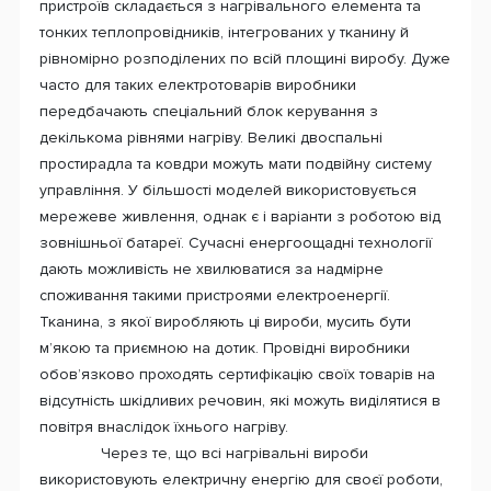
пристроїв складається з нагрівального елемента та
тонких теплопровідників, інтегрованих у тканину й
рівномірно розподілених по всій площині виробу. Дуже
часто для таких електротоварів виробники
передбачають спеціальний блок керування з
декількома рівнями нагріву. Великі двоспальні
простирадла та ковдри можуть мати подвійну систему
управління. У більшості моделей використовується
мережеве живлення, однак є і варіанти з роботою від
зовнішньої батареї. Сучасні енергоощадні технології
дають можливість не хвилюватися за надмірне
споживання такими пристроями електроенергії.
Тканина, з якої виробляють ці вироби, мусить бути
м’якою та приємною на дотик. Провідні виробники
обов’язково проходять сертифікацію своїх товарів на
відсутність шкідливих речовин, які можуть виділятися в
повітря внаслідок їхнього нагріву.
Через те, що всі нагрівальні вироби
використовують електричну енергію для своєї роботи,