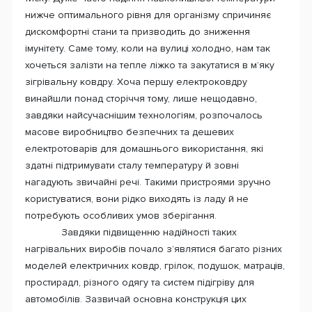
нижче оптимального рівня для організму спричиняє
дискомфортні стани та призводить до зниження
імунітету. Саме тому, коли на вулиці холодно, нам так
хочеться залізти на тепле ліжко та закутатися в м’яку
зігрівальну ковдру. Хоча першу електроковдру
винайшли понад сторіччя тому, лише нещодавно,
завдяки найсучаснішим технологіям, розпочалось
масове виробництво безпечних та дешевих
електротоварів для домашнього використання, які
здатні підтримувати сталу температуру й зовні
нагадують звичайні речі. Такими пристроями зручно
користуватися, вони рідко виходять із ладу й не
потребують особливих умов зберігання.
Завдяки підвищенню надійності таких
нагрівальних виробів почало з’являтися багато різних
моделей електричних ковдр, грілок, подушок, матраців,
простирадл, різного одягу та систем підігріву для
автомобілів. Зазвичай основна конструкція цих