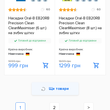
60
60
Насадки Oral-B EB20RB
Насадки Oral-B EB20RB
Precision Clean
Precision Clean
CleanMaximiser (6 шт.)
CleanMaximiser (8 шт.) на
на зубну щітку
зубну щітку
Готовий до відправки
Готовий до відправки
Країна-виробник:
Країна-виробник:
Німеччина
Німеччина
1099 грн
1699 грн
999 грн
1299 грн
Ще товари
1
2
>