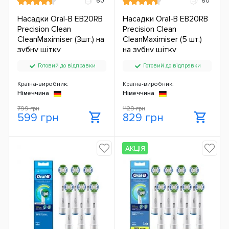
60
60
Насадки Oral-B EB20RB
Насадки Oral-B EB20RB
Precision Clean
Precision Clean
CleanMaximiser (3шт.) на
CleanMaximiser (5 шт.)
зубну щітку
на зубну щітку
Готовий до відправки
Готовий до відправки
Країна-виробник:
Країна-виробник:
Німеччина
Німеччина
799 грн
1129 грн
599 грн
829 грн
АКЦІЯ