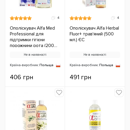
4
4
Ополіскувач Alfa Med
Ополіскувач Alfa Herbal
Professional для
Fluor+ трав'яний (500
підтримки гігієни
мл.) ЄС
порожнини рота (200
мл.) ЄС
Не в наявності
Не в наявності
Країна-виробник:
Польща
Країна-виробник:
Польща
406 грн
491 грн