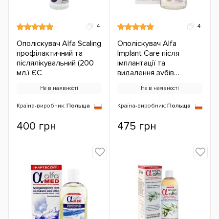
4
4
Ополіскувач Alfa Scaling
Ополіскувач Alfa
профілактичний та
Implant Care після
післялікувальний (200
імплантації та
мл.) ЄС
видалення зубів
(хлоргексидин 0,2%)
Не в наявності
Не в наявності
(200 мл.) ЄС
Країна-виробник:
Польща
Країна-виробник:
Польща
400 грн
475 грн