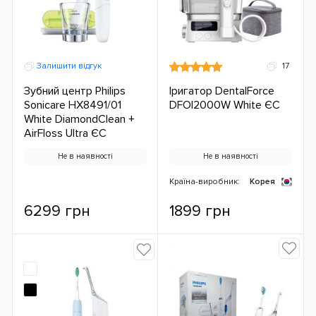
Залишити відгук
17
Зубний центр Philips
Іригатор DentalForce
Sonicare HX8491/01
DFOI2000W White ЄС
White DiamondClean +
AirFloss Ultra ЄС
Не в наявності
Не в наявності
Країна-виробник:
Корея
6299 грн
1899 грн