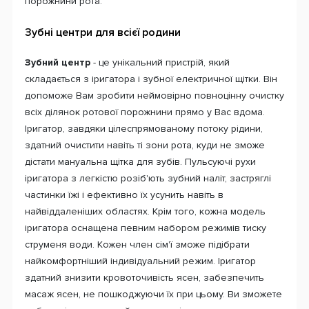
порожнини рота.
Зубні центри для всієї родини
Зубний центр
- це унікальний пристрій, який
складається з іригатора і зубної електричної щітки. Він
допоможе Вам зробити неймовірно повноцінну очистку
всіх ділянок ротової порожнини прямо у Вас вдома.
Іригатор, завдяки цілеспрямованому потоку рідини,
здатний очистити навіть ті зони рота, куди не зможе
дістати мануальна щітка для зубів. Пульсуючі рухи
іригатора з легкістю розіб'ють зубний наліт, застряглі
частинки їжі і ефективно їх усунить навіть в
найвіддаленіших областях. Крім того, кожна модель
іригатора оснащена певним набором режимів тиску
струменя води. Кожен член сім'ї зможе підібрати
найкомфортніший індивідуальний режим. Іригатор
здатний знизити кровоточивість ясен, забезпечить
масаж ясен, не пошкоджуючи їх при цьому. Ви зможете