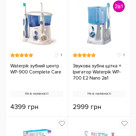
1
1
Waterpik зубний центр
Звукова зубна щітка +
WP-900 Complete Care
Іригатор Waterpik WP-
700 E2 Nano 2в1
Не в наявності
Не в наявності
4399 грн
2999 грн