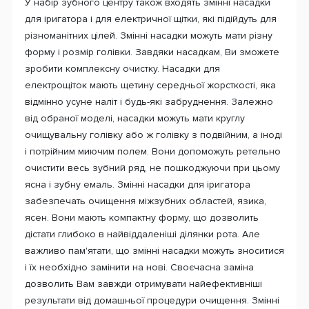
У набір зубного центру також входять змінні насадки
для іригатора і для електричної щітки, які підійдуть для
різноманітних цілей. Змінні насадки можуть мати різну
форму і розмір голівки. Завдяки насадкам, Ви зможете
зробити комплексну очистку. Насадки для
електрощіток мають щетину середньої жорсткості, яка
відмінно усуне наліт і будь-які забруднення. Залежно
від обраної моделі, насадки можуть мати круглу
очищувальну голівку або ж голівку з подвійним, а іноді
і потрійним миючим полем. Вони допоможуть ретельно
очистити весь зубний ряд, не пошкоджуючи при цьому
ясна і зубну емаль. Змінні насадки для іригатора
забезпечать очищення міжзубних областей, язика,
ясен. Вони мають компактну форму, що дозволить
дістати глибоко в найвіддаленіші ділянки рота. Але
важливо пам'ятати, що змінні насадки можуть зноситися
і їх необхідно замінити на нові. Своєчасна заміна
дозволить Вам завжди отримувати найефективніші
результати від домашньої процедури очищення. Змінні