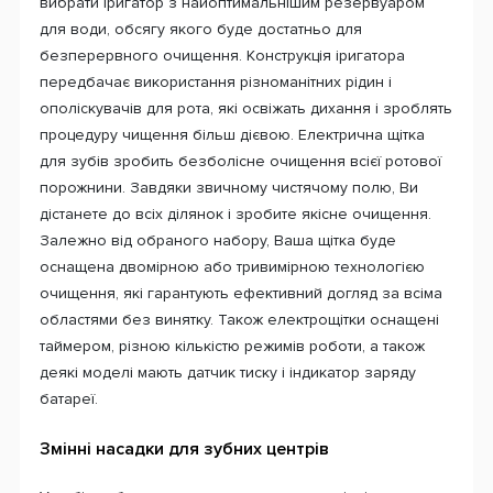
вибрати іригатор з найоптимальнішим резервуаром
для води, обсягу якого буде достатньо для
безперервного очищення. Конструкція іригатора
передбачає використання різноманітних рідин і
ополіскувачів для рота, які освіжать дихання і зроблять
процедуру чищення більш дієвою. Електрична щітка
для зубів зробить безболісне очищення всієї ротової
порожнини. Завдяки звичному чистячому полю, Ви
дістанете до всіх ділянок і зробите якісне очищення.
Залежно від обраного набору, Ваша щітка буде
оснащена двомірною або тривимірною технологією
очищення, які гарантують ефективний догляд за всіма
областями без винятку. Також електрощітки оснащені
таймером, різною кількістю режимів роботи, а також
деякі моделі мають датчик тиску і індикатор заряду
батареї.
Змінні насадки для зубних центрів