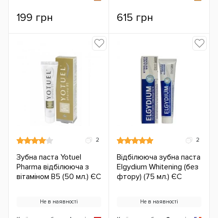
199 грн
615 грн
2
2
Зубна паста Yotuel
Відбілююча зубна паста
Pharma відбілююча з
Elgydium Whitening (без
вітаміном В5 (50 мл.) ЄС
фтору) (75 мл.) ЄС
Не в наявності
Не в наявності