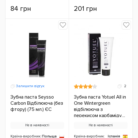
84 грн
201 грн
Залишити відгук
2
Зубна паста Seysso
Зубна паста Yotuel All in
Carbon Відбілююча (без
One Wintergreen
фтору) (75 мл.) ЄС
відбілююча з
перекисом карбаміду
(75 мл.) ЄС
Не в наявності
Не в наявності
Країна-виробник:
Польща
Країна-виробник:
Іспанія