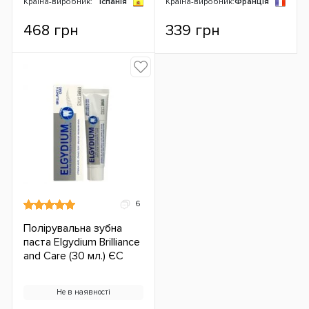
Країна-виробник:
Іспанія
Країна-виробник:
Франція
468 грн
339 грн
6
Полірувальна зубна
паста Elgydium Brilliance
and Care (30 мл.) ЄС
Не в наявності