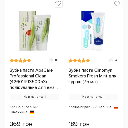
18
4
Зубна паста ApaCare
Зубна паста Clinomyn
Professional Clean
Smokers Fresh Mint для
(4260149350053)
курців (75 мл.)
полірувальна для емалі
(25 мл.) ЄС
Не в наявності
Не в наявності
Країна-виробник:
Країна-виробник:
Польща
Німеччина
369 грн
189 грн