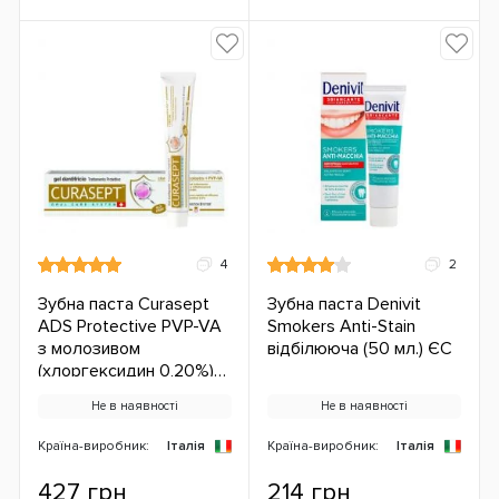
4
2
Зубна паста Curasept
Зубна паста Denivit
ADS Protective PVP-VA
Smokers Anti-Stain
з молозивом
відбілююча (50 мл.) ЄС
(хлоргексидин 0,20%)
(75 мл.) ЄС
Не в наявності
Не в наявності
Країна-виробник:
Італія
Країна-виробник:
Італія
427 грн
214 грн