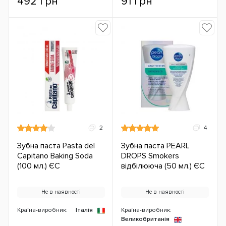
492 грн
91 грн
2
4
Зубна паста Pasta del
Зубна паста PEARL
Capitano Baking Soda
DROPS Smokers
(100 мл.) ЄС
відбілююча (50 мл.) ЄС
Не в наявності
Не в наявності
Країна-виробник:
Італія
Країна-виробник:
Великобританія