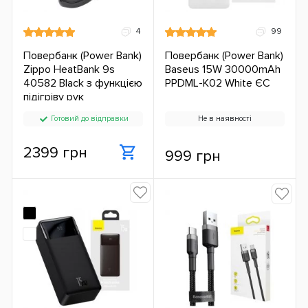
4
99
Повербанк (Power Bank)
Повербанк (Power Bank)
Zippo HeatBank 9s
Baseus 15W 30000mAh
40582 Black з функцією
PPDML-K02 White ЄС
підігріву рук
Готовий до відправки
Не в наявності
2399 грн
999 грн