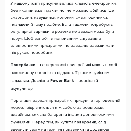
У нашому житті присутня велика кількість електроніки,
без якої ми вже, практично, не можемо обійтись. Це
смартфони, навушники, колонки, смартгодинники,
планшети й тому подібне. Всі ці гаджети потребують
регулярної зарядки, а розетка не завжди може бути
поруч. Щоб запобігти неприємним ситуаціям з
електронними пристроями, не завадить завжди мати
під рукою повербанк.
Повербанки
– це переносні пристрої, які мають в собі
накопичену енергію та віддають її різним сумісним
гаджетам. Дослівно
Power Bank
– зовнішній
акумулятор.
Портативні зарядні пристрої, які присутні в торговельній
мережі, відрізняються між собою за розмірами,
дизайном, ємкістю батареї та іншими доповнюючими
функціями. Перед тим, як купити
повербанк
, слід
звернути увагу на технічні показники та додаткові