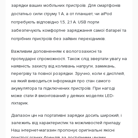
зарядки ваших мобільних пристроїв. Для смартфонів
достатньо сили струму 1 А, а от планшет, чи aiPod
потребують відповідно 1,5, 2,1 А. USB порти
забезпечують комфортне заряджання самої батареї та
потрібних пристроїв без зайвих перехідників.
Важливим доповненням є вологозахисні та
протиударні спроможності. Також слід звертати увагу на
наявність захисту від коливань напруги, замикань,
перегріву та повної розрядки. Зручно, коли є дисплей,
на який виводиться інформація про стан самого
акумулятора та підключених пристроїв. При нагоді
може стати й вмонтований у деяких моделях LED-
ліхтарик.
Діапазон цін на портативні зарядки досить широкий, і
залежить від характеристик та можливостей приладу.
Наш інтернет-магазин пропонує оригінальні якісні
пристрої різних брендів за доступними цінами.