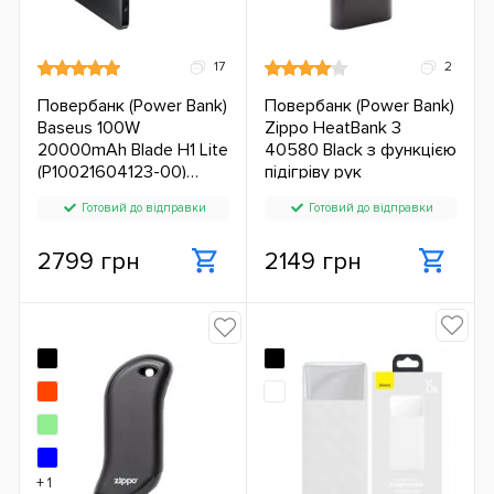
17
2
Повербанк (Power Bank)
Повербанк (Power Bank)
Baseus 100W
Zippo HeatBank 3
20000mAh Blade H1 Lite
40580 Black з функцією
(P10021604123-00)
підігріву рук
Black з підтримкою
Готовий до відправки
Готовий до відправки
зарядки ноутбука ЄС
2799 грн
2149 грн
+ 1