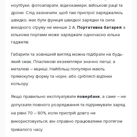
ноутбуки, фотоапарати, відеокамери, військові рації та
дрони. Слід зазначити, щоб такі пристрої заряджались
швидко, має бути функція швидкої зарядки та сила
вихідного струму не менше 2 А.
Портативна батарея
з
кількома портами може заряджати одночасно кілька
гаджетів.
Габарити та зовнішній вигляд можна підібрати на будь-
який смак. Пластикові екземпляри значно легші, а
металеві – міцніші. Найбільш популярні мають
прямокутну форму та чорні, або сріблясті відтінки
кольору.
Якщо правильно експлуатувати
повербанк
, а саме – не
допускати повного розряджання та підтримувати заряд
на рівні 70 – 80%, коли пристрій довго не
використовується, він справно працюватиме протягом
тривалого часу.