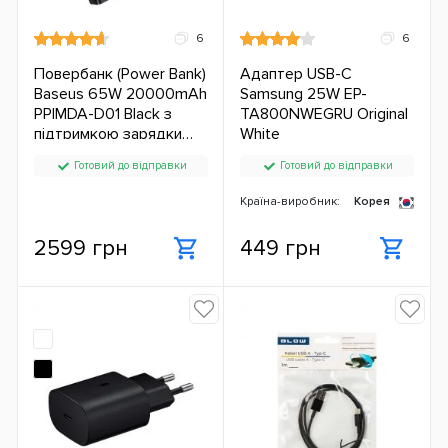
6
6
Повербанк (Power Bank)
Адаптер USB-C
Baseus 65W 20000mAh
Samsung 25W EP-
PPIMDA-D01 Black з
TA800NWEGRU Original
підтримкою зарядки
White
ноутбука ЄС
Готовий до відправки
Готовий до відправки
Країна-виробник:
Корея
2599 грн
449 грн