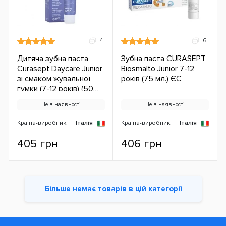
4
6
Дитяча зубна паста
Зубна паста CURASEPT
Curasept Daycare Junior
Biosmalto Junior 7-12
зі смаком жувальної
років (75 мл.) ЄС
гумки (7-12 років) (50
мл.) ЄС
Не в наявності
Не в наявності
Країна-виробник:
Італія
Країна-виробник:
Італія
405 грн
406 грн
Більше немає товарів в цій категорії