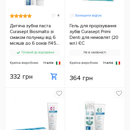
4
Залишити відгук
Дитяча зубна паста
Гель для прорізування
Curasept Biosmalto зі
зубів Curasept Primi
смаком полуниці від 6
Denti для немовлят (20
місяців до 6 років (1450
мл.) ЄС
ppm) (50 мл.) ЄС
Готовий до відправки
Не в наявності
Країна-виробник:
Італія
Країна-виробник:
Італія
332 грн
364 грн