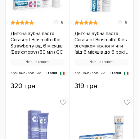
6
6
Дитяча зубна паста
Дитяча зубна паста
Curasept Biosmalto Kid
Curasept Biosmalto Kids
Strawberry від 6 місяців
зі смаком ніжної м'яти
(Без фтору) (50 мл.) ЄС
(від 6 місяців до 6 років)
(50 мл.) ЄС
Не в наявності
Не в наявності
Країна-виробник:
Італія
Країна-виробник:
Італія
320 грн
319 грн