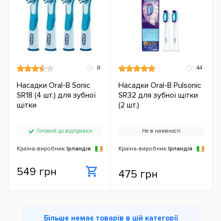
8
44
Насадки Oral-B Sonic
Насадки Oral-B Pulsonic
SR18 (4 шт.) для зубної
SR32 для зубної щітки
щітки
(2 шт.)
Готовий до відправки
Не в наявності
Країна-виробник:
Ірландія
Країна-виробник:
Ірландія
549 грн
475 грн
Більше немає товарів в цій категорії