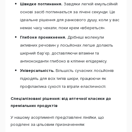
Швидке поглинання.
Завдяки легкій емульсійній
основі засіб поглинається за лічені секунди. Це
ідеальне рішення для ранкового душу, коли у вас
немає часу чекати, поки крем «вбереться».
Глибоке проникнення.
Дрібніші молекули
активних речовин у лосьйонах легше долають
шкірний бар'єр, доставляючи вітаміни та
антиоксиданти глибоко в клітини епідермісу.
Універсальність.
Більшість сучасних лосьйонів
підходять для всіх типів шкіри, працюючи як
профілактика сухості та втрати еластичності.
Спеціалізовані рішення: від аптечної класики до
преміальних продуктів
У нашому асортименті представлені лінійки, що
розділені за цільовим призначенням: