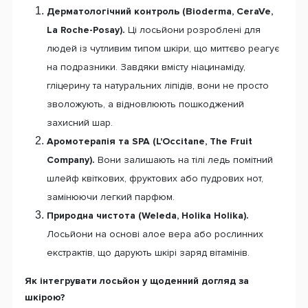
Дерматологічний контроль (Bioderma, CeraVe,
La Roche-Posay).
Ці лосьйони розроблені для
людей із чутливим типом шкіри, що миттєво реагує
на подразники. Завдяки вмісту ніацинаміду,
гліцерину та натуральних ліпідів, вони не просто
зволожують, а відновлюють пошкоджений
захисний шар.
Аромотерапія та SPA (L'Occitane, The Fruit
Company).
Вони залишають на тілі ледь помітний
шлейф квіткових, фруктових або пудрових нот,
замінюючи легкий парфюм.
Природна чистота (Weleda, Holika Holika).
Лосьйони на основі алое вера або рослинних
екстрактів, що дарують шкірі заряд вітамінів.
Як інтегрувати лосьйон у щоденний догляд за
шкірою?