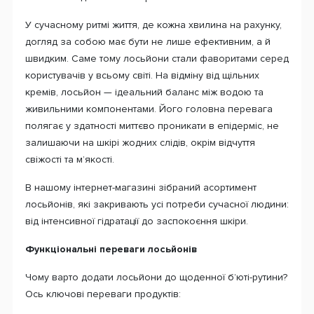
У сучасному ритмі життя, де кожна хвилина на рахунку,
догляд за собою має бути не лише ефективним, а й
швидким. Саме тому лосьйони стали фаворитами серед
користувачів у всьому світі. На відміну від щільних
кремів, лосьйон — ідеальний баланс між водою та
живильними компонентами. Його головна перевага
полягає у здатності миттєво проникати в епідерміс, не
залишаючи на шкірі жодних слідів, окрім відчуття
свіжості та м’якості.
В нашому інтернет-магазині зібраний асортимент
лосьйонів, які закривають усі потреби сучасної людини:
від інтенсивної гідратації до заспокоєння шкіри.
Функціональні переваги лосьйонів
Чому варто додати лосьйони до щоденної б’юті-рутини?
Ось ключові переваги продуктів: