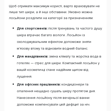
Щоб отримати максимум користі, варто враховувати не
лише тип шкіри, а й інші обставини. Умовно можна
лосьйони розділити на категорії за призначенням:
Для спортсменів:
після тренувань та частого душу
шкіра втрачає багато вологи. Лосьйон із
охолоджувальним ефектом допоможе зняти
м'язову втому та відновити водний баланс.
Для мандрівників:
зміна клімату та жорстка вода в
готелях — стрес для шкіри. Компактний лосьйон у
вашій косметичці стане надійним щитом від
лущення.
Для офісних працівників:
кондиціонери та
опалення нещадно сушать шкіру протягом дня.
Нанесення лосьйону після вечірньої ванни
допоможе компенсувати цей дефіцит за ніч.