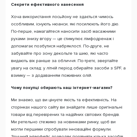
Секрети ефективного нанесення
Хоча використання лосьйону не здається чимось
особливим, існують нюанси, які посилюють його дію.
По-перше, намагайтеся наносити засіб масажними
рухами знизу вгору — це стимулює лімфодренаж і
допомагає позбутися набряклості. По-друге, не
забувайте про зону декольте та шию, які часто
видають вік раніше за обличчя. По-третє, звертайте
увагу на склад: у літній період обирайте засоби з SPF, а
взимку — з додаванням поживних олій.
Чому покупці обирають наш інтернет-магазин?
Ми знаємо, що ви цінуєте якість та ефективність. На
сторінках нашого сайту ви знайдете лише оригінальні
товари від перевірених та надійних світових брендів.
Ми ретельно стежимо за новинками ринку, щоб ви
могли першими спробувати інноваційні формули.
Зручний інтерфейс дозволяє порівняти кілька засобів,