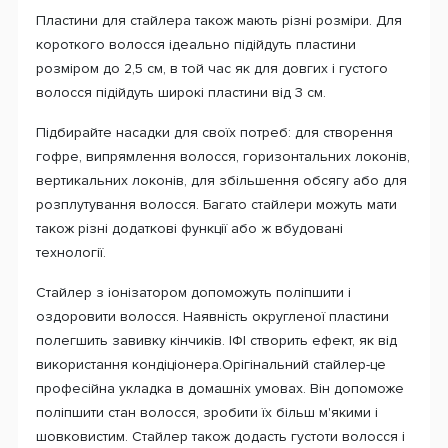
Пластини для стайлера також мають різні розміри. Для
короткого волосся ідеально підійдуть пластини
розміром до 2,5 см, в той час як для довгих і густого
волосся підійдуть широкі пластини від 3 см.
Підбирайте насадки для своїх потреб: для створення
гофре, випрямлення волосся, горизонтальних локонів,
вертикальних локонів, для збільшення обсягу або для
розплутування волосся. Багато стайлери можуть мати
також різні додаткові функції або ж вбудовані
технології.
Стайлер з іонізатором допоможуть поліпшити і
оздоровити волосся. Наявність округленої пластини
полегшить завивку кінчиків. ІФІ створить ефект, як від
використання кондіціонера.Орігінальний стайлер-це
професійна укладка в домашніх умовах. Він допоможе
поліпшити стан волосся, зробити їх більш м'якими і
шовковистим. Стайлер також додасть густоти волосся і