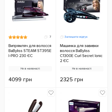
7
Залишити відгук
Випрямляч для волосся
Машинка для завивки
BaByliss STEAM ST395E
волосся BaByliss
I-PRO 230 ЄС
C1300E Curl Secret Ionic
2 ЄС
Не в наявності
Не в наявності
4099 грн
2325 грн