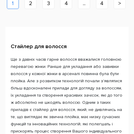
1
2
3
4
...
4
>
Стайлер для волосся
Ще з давніх часів гарне волосся вважалися головною
перевагою жінки. Раніше для укладання або завивки
волосся у кожної жінки в арсеналі повинна була бути
плойка. Але з розвитком технологій почали з'являтися
більш вдосконалені прилади для догляду за волоссям,
їх укладання та створення красивих зачісок, які до того
ж абсолютно не шкодять волоссю. Одним з таких
приладів є стайлер для волосся, який, не дивлячись на
те, що виглядає як звична плойка, має низку сучасних
функцій та інноваційних технологій, які полегшать і
прискорять процес створення Вашого індивідуального