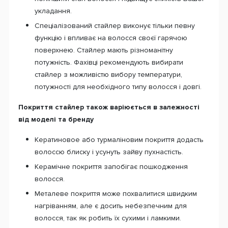
укладання.
Спеціалізований стайлер виконує тільки певну
функцію і впливає на волосся своєї гарячою
поверхнею. Стайлер мають різноманітну
потужність. Фахівці рекомендують вибирати
стайлер з можливістю вибору температури,
потужності для необхідного типу волосся і довгі.
Покриття стайлер також варіюється в залежності
від моделі та бренду
Кератиновое або турмаліновим покриття додасть
волоссю блиску і усунуть зайву пухнастість.
Керамічне покриття запобігає пошкодження
волосся.
Металеве покриття може похвалитися швидким
нагріванням, але є досить небезпечним для
волосся, так як робить їх сухими і ламкими.