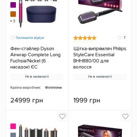
+ 3
Залишити відгук
7
Фен-стайлер Dyson
Щітка-випрямляч Philips
Airwrap Complete Long
StyleCare Essential
Fuchsia/Nickel (6
BHH880/00 для
насадок) ЄС
волосся
Не в наявності
Не в наявності
Країна-виробник:
Філіппіни
24999 грн
1999 грн