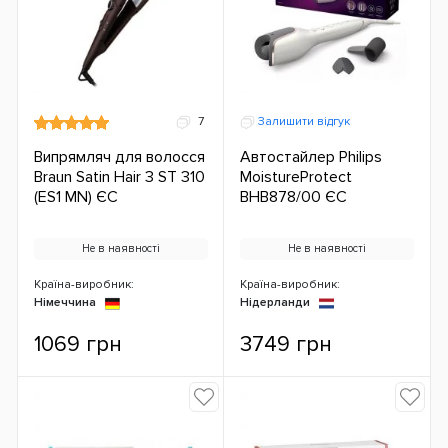
7
Залишити відгук
Випрямляч для волосся
Автостайлер Philips
Braun Satin Hair 3 ST 310
MoistureProtect
(ES1 MN) ЄС
BHB878/00 ЄС
Не в наявності
Не в наявності
Країна-виробник:
Країна-виробник:
Німеччина
Нідерланди
1069 грн
3749 грн