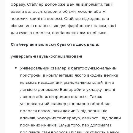
образу. Стайлер допоможе Вам як випрямити, так і
завити волосся, створити об'ємні локони або ж
невеликі хвилі на волоссі. Стайлер підходить для
різних типів волосся, як для фарбованих пасом, так і
для сухого волосся, позбавлених життєвої сили.
Стайлер для волосся бувають двох видів:
універсальні і вузькоспеціалізовані
Універсальний стайлер є багатофункціональним
пристроєм, в комплектацію якого входить велика
кількість насадок для різноманітних цілей. Він з
легкістю допоможе Вам зробити укладку, пишні
локони або ж випрямити волосся. Також
універсальний стайлер рівномірно обробляє
волосся паром, захищаючи їх від зовнішніх
впливів, холодних температур, ламкості і від появи
посічених кінчиків. Більш того, пар допомагає
поліпшити стан волосся і підвищує стійкість Вашої