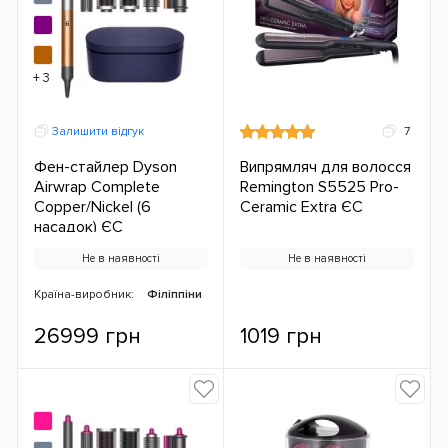
+ 3
Залишити відгук
7
Фен-стайлер Dyson
Випрямляч для волосся
Airwrap Complete
Remington S5525 Pro-
Copper/Nickel (6
Ceramic Extra ЄС
насадок) ЄС
Не в наявності
Не в наявності
Країна-виробник:
Філіппіни
26999 грн
1019 грн