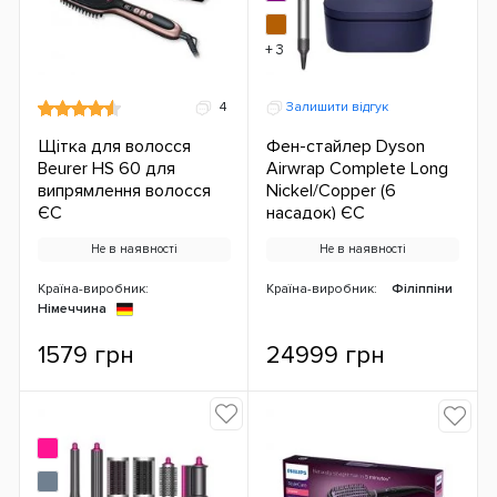
+ 3
4
Залишити відгук
Щітка для волосся
Фен-стайлер Dyson
Beurer HS 60 для
Airwrap Complete Long
випрямлення волосся
Nickel/Copper (6
ЄС
насадок) ЄС
Не в наявності
Не в наявності
Країна-виробник:
Країна-виробник:
Філіппіни
Німеччина
1579 грн
24999 грн