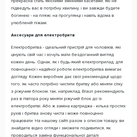
прекрасна стать якісними змінними касетами, які не
підведуть вас в потрібну хвилину, і ви завжди будете
богинею - на пляжі, на прогулянці і навіть вдома в
улюбленій піжамі.
Аксесуари для електробритв
Електробритва - ідеальний пристрій для чоловіків, які
цінують свій час і хочуть мати бездоганний вигляд
кожен день. Однак, як і будь-який електроприлад, для
повноцінної і надійної роботи електробритва вимагає
догляду. Кожен виробник дає свої рекомендації щодо
того, як часто потрібно чистити бритву або міняти сітку
з ріжучим блоком, так, наприклад, Braun рекомендують
раз в півтора року міняти ріжучий блок до їх
електробритві. Або ж заміна картриджа - кілька простих
рухів і бритва знову чиста і може повноцінно
працювати. На нашому сайті разом з описом товару, ви
знайдете відео огляди і зможете подивитися, як
проводиться заміна функціональної деталі