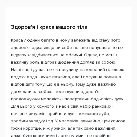
Здоров'я і краса вашого тіла
Краса людини багато в чому залежить від стану його
здоров'я, адже якщо ви себе погано почуваєте, то це
відразу ж відбивається на обличчі. Однак, не менш
важливу роль відіграє щоденний догляд за собою.
Наші тіло і душа - це як посудину, наповнений цілющою
водою: вода - дуже важлива, але і посудина повинна
відповідати тому, що є в ньому. Тому дуже важливо
доглядати за собою, поліпшуючи здоров'я,
продовжуючи молодість і повертаючи бадьорість духу.
Для цього у кожного з нас є свій набір ранкових і
вечірніх ритуалів: прийняти душ, почистити зуби,
зробити укладку і т.д. У чоловіків, звичайно, цей список
трохи коротше, ніж у жінок, але так само важливий,
адже бути красивими і доглянутими - це постійно