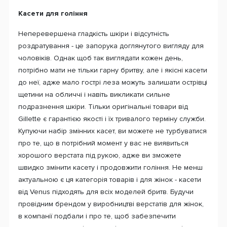
Касети для гоління
Неперевершена гладкість шкіри і відсутність
роздратування - це запорука доглянутого вигляду для
чоловіків. Однак щоб так виглядати кожен день,
потрібно мати не тільки гарну бритву, але і якісні касети
до неї, адже мало гострі леза можуть залишати острівці
щетини на обличчі і навіть викликати сильне
подразнення шкіри. Тільки оригінальні товари від
Gillette є гарантією якості і їх тривалого терміну служби.
Купуючи набір змінних касет, ви можете не турбуватися
про те, що в потрібний момент у вас не виявиться
хорошого верстата під рукою, адже ви зможете
швидко змінити касету і продовжити гоління. Не менш
актуальною є ця категорія товарів і для жінок - касети
від Venus підходять для всіх моделей бритв. Будучи
провідним брендом у виробництві верстатів для жінок,
в компанії подбали і про те, щоб забезпечити