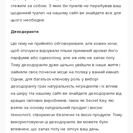
стежити за собою. З яких би пунктів не перебував ваш
щоденний туалет, на нашому сайті ви знайдете все для
цього необхідне.
Дезодоранти
Цю тему не прийнято обговорювати, але кожен хоче,
щоб оточуючі відчували тільки приємний аромат його
парфумів або одеколону, але аж ніяк не запах поту.
Тому дезодоранти дуже щільно увійшли в наше життя і
зайняли своє почесне місце на полиці у ванній кімнаті.
Однак, для багатьох ключову роль у виборі
дезодоранту грає натуральність інгредієнтів і їх вплив
на шкіру. На нашому сайті ви знайдете дезодоранти від
кращих світових виробників, таких як Secret Key, які
взяли за основу натуральний продукт і високі
технології, створюючи безпечні та якісні продукти. Тому
використовуючи ці дезодоранти, ви можете бути
впевнені, що запах поту не зіпсує ваш день.