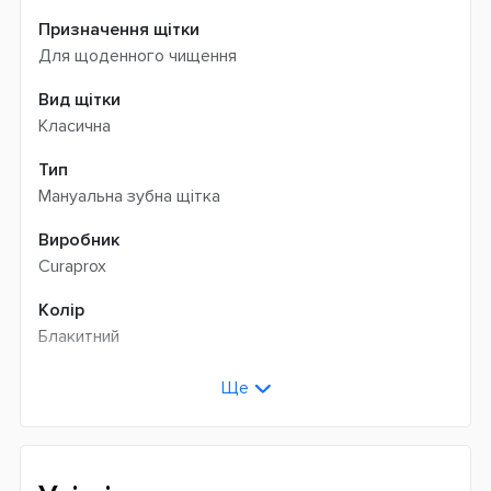
Призначення щітки
Для щоденного чищення
Вид щітки
Класична
Тип
Мануальна зубна щітка
Виробник
Curaprox
Колір
Блакитний
Вік
Ще
Для дітей
Жорсткість щетини
Дуже м`яка (Ultra Soft)