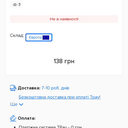
3
Не в наявності
Склад:
Європа
138 грн
Доставка:
7-10 роб. днів
Безкоштовна доставка при оплаті Tpay!
Ще
По Україні від
975 грн
Оплата:
З Європи від
1499 грн
Платіжна система TPay -
0 грн