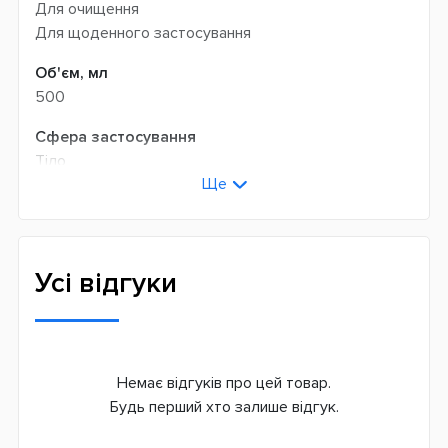
Для очищення
Для щоденного застосування
Об'єм, мл
500
Сфера застосування
Тіло
Ще
Тип шкіри
Чутлива
Країна виробник
Усі відгуки
Італія
Немає відгуків про цей товар.
Будь перший хто залише відгук.