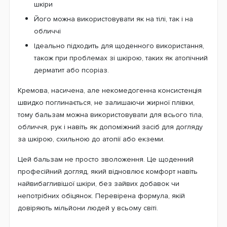
шкіри
Його можна використовувати як на тілі, так і на
обличчі
Ідеально підходить для щоденного використання,
також при проблемах зі шкірою, таких як атопічний
дерматит або псоріаз.
Кремова, насичена, але некомедогенна консистенція
швидко поглинається, не залишаючи жирної плівки,
тому бальзам можна використовувати для всього тіла,
обличчя, рук і навіть як допоміжний засіб для догляду
за шкірою, схильною до атопії або екземи.
Цей бальзам не просто зволоження. Це щоденний
професійний догляд, який відновлює комфорт навіть
найвибагливішої шкіри, без зайвих добавок чи
непотрібних обіцянок. Перевірена формула, якій
довіряють мільйони людей у ​​всьому світі.