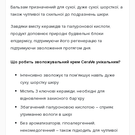
Бальзам призначений для сухої, дуже сухої, шорсткої, а
також чутливої ​​та схильної до подразнень шкіри.
Завдяки вмісту керамідів та гіалуронової кислоти,
продукт доповнює природні будівельні блоки
епідермісу, підтримуючи його регенерацію та
підтримуючи зволоження протягом дня.
Що робить зволожувальний крем CeraVe унікальним?
Інтенсивно зволожує та пом'якшує навіть дуже
суху, шорстку шкіру
Містить 3 ключові кераміди, необхідні для
відновлення захисного бар'єру
Збагачений гіалуроновою кислотою – сприяє
утриманню вологи в шкірі
Без ароматизаторів, гіпоалергенний,
некомедогенний – також підходить для чутливої ​​