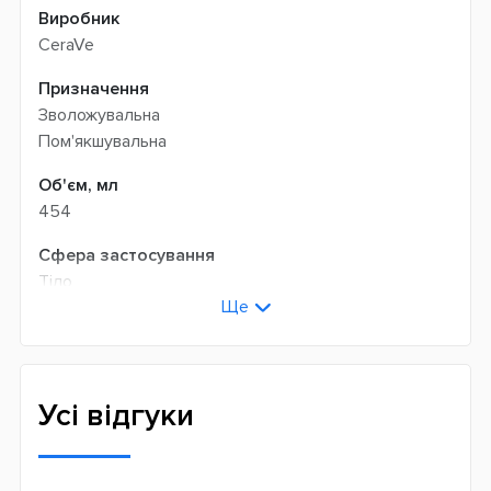
Виробник
CeraVe
Призначення
Зволожувальна
Пом'якшувальна
Об'єм, мл
454
Сфера застосування
Тіло
Ще
Тип шкіри
Суха
Чутлива
Усі відгуки
Країна виробник
Франція