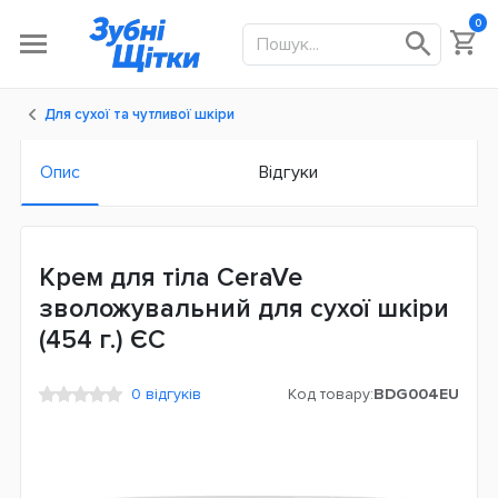
0
Для сухої та чутливої шкіри
Опис
Відгуки
Крем для тіла CeraVe
зволожувальний для сухої шкіри
(454 г.) ЄС
0 відгуків
Код товару:
BDG004EU