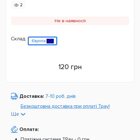
2
Не в наявності
Склад:
Європа
120 грн
Доставка:
7-10 роб. днів
Безкоштовна доставка при оплаті Tpay!
Ще
По Україні від
975 грн
Оплата:
З Європи від
1499 грн
Платіжна система TPay -
0 грн